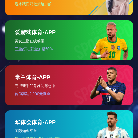
市农投集团党委启动部署深入贯彻中央八项规定精神学习教育
曾菁华在市农投集团调研时强调：坚定不移将改革进行到底 
市农投集团召开2025年党风廉政建设和反腐败工作会议
市委第三巡视组向市农投集团党委反馈巡视情况