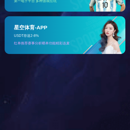
重庆农投集团党委召开2025年第2次集体学习研讨会暨巡视
市农投集团召开2025年1月经济运行调度会暨党建工作汇报会
重庆农投集团党委召开2025年第1次中心组（扩大）学习会议
市农投集团召开2025年工作会暨安全稳定工作会议