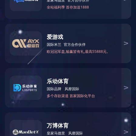
重庆农投集团青年职工荣获2025年国资国企青年话改革演讲
重庆农投集团党委召开深入贯彻中央八项规定精神学习教育读
市农投集团召开2025年一季度经济运行分析会暨党建工作汇
重庆农投集团党委召开2025年第4次中心组学习会议