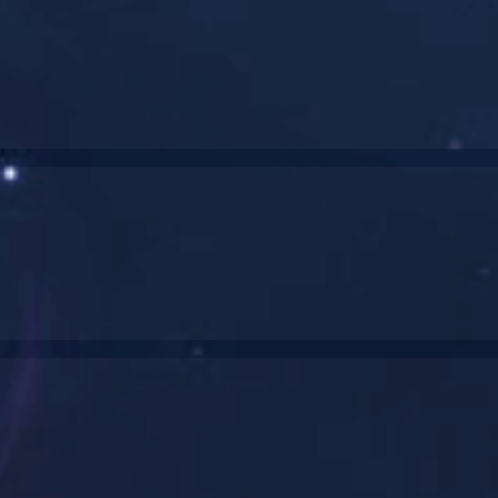
星空体育·(中
感恩金秋 油启华章——“红蜻蜓”食用油经销商答谢会暨...
2025-09-18