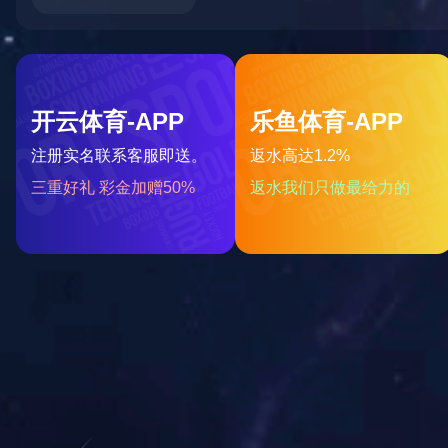
天友乳业获国家级企业重点实验室
重庆农投基金与梁平区人民政府共同设立梁平食品
重庆农投良品公司召开青年干部职工“六查六问”教
天友乳业技术中心检测室荣获CNAS实验室认可证书