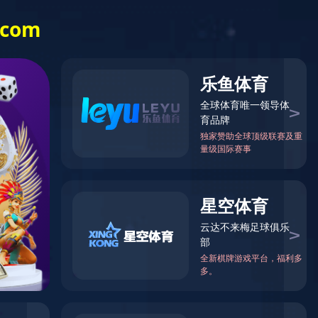
建
招聘
政策
信息公开
搜索