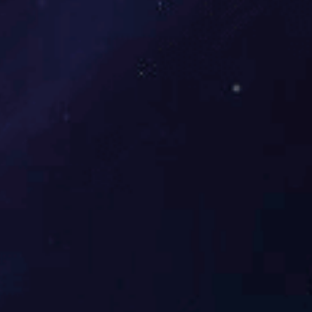
企业安全生产管理
动