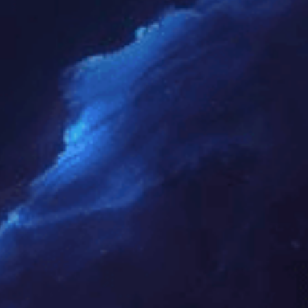
2022-08-08
2022-07-22
2022-07-21
2022-07-14