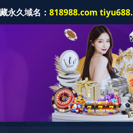
概况
新闻
业务
文化
党