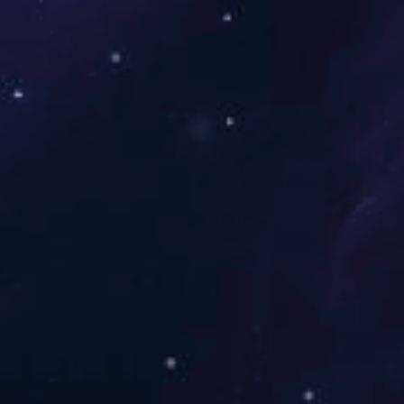
农投资产“安全生产月”专题会议：以案为鉴、强化
市财政局领导赴农投基金指导工作
农投资产召开监事会与纪委联席会议
中垦天宁牧业开展全民国家安全教育日宣传教育活