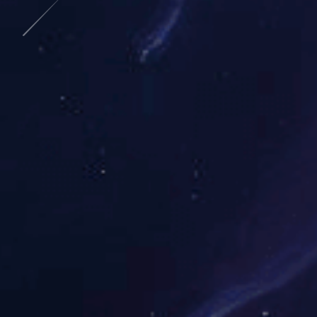
第一届西南大学“农投肉品班”成功开班
市水研所机关党支部开展《习近平谈治国理政》第
市水研所党总支开展国防教育法律法规专题学习研
华牧公司：百业兴物管党支部开展物业小区杂物清