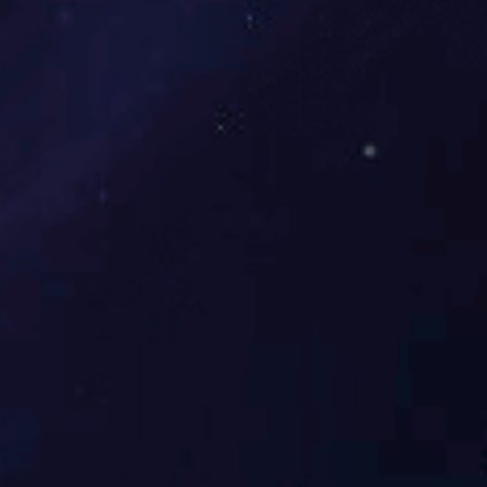
天友大酒店顺利通过安全生产标准化评审
农投资产党委书记、董事长张振胜同志到缙云山公司开展实地
农投基金工会打造“职工之家”：让运动成为习惯，让工作更有
践行成渝地区双城经济圈战略-西南首只种业振兴基金正式设