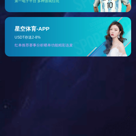
中垦天宁牧业联合社区支部开展困难群众慰问活动
天友乳业召开第三届优秀青年人才培养项目启动会
华牧资产（市种畜场）调研山羊标准化养殖
农投资产公司与华新街街道办事处协商合作 共建便民通道