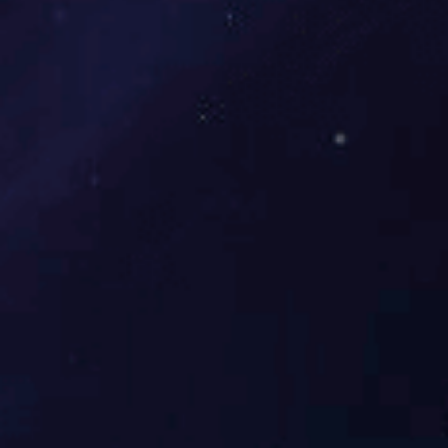
天友乳业召开安全大排查大整治百日行动动员大会
构建数字双中台 赋能营销数智化 公司召开数字化改造营销体
中垦天宁牧业有限公司 聘请专家针对管理人员开展安全培训工
市水研所召开“百日行动”动员大会 暨安全环保防灾减灾培训会