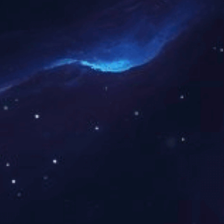
农投集团与潼南区座谈交流
市农投集团党委举行理论学习中心组2025年第11次
农投集团与渝中区对接座谈
携手启航 共谱合作新篇章——市农投集团、重庆人