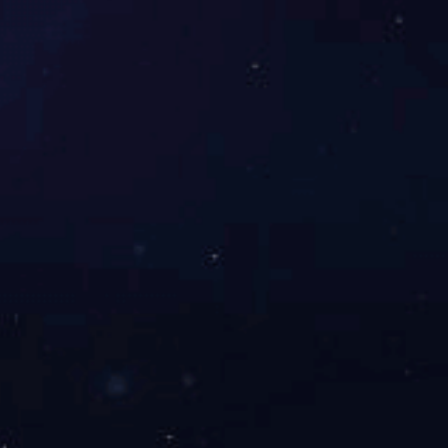
务
文化
党建
招聘
政策
文化理念
党建动态
招聘信息
政策法规
党建知识