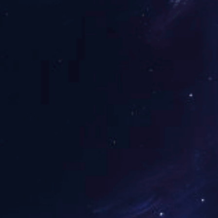
市农投集团党委书记、董事长刘波赴巫山、巫溪调
市农投集团召开2025年度财务工作会议
集团党委副书记、总经理胡朝斌赴中垦牧乳业宣讲
市农投集团党委书记、董事长刘波赴凯欣粮油公司
学习贯彻党的二十届四中全会精神市委宣讲团宣讲
重庆农投集团党委举行理论学习中心组2025年第1