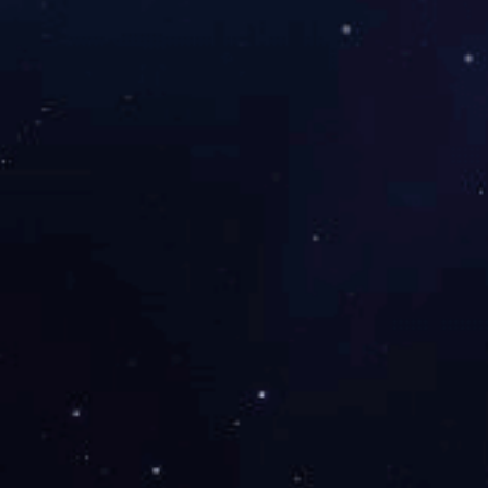
SITE NAVIGATION
网站导航
概况
新闻
业
集团简介
星空体育·(中国)官方网站-登录入口
集团荣誉
公司新闻
发展历史
媒体聚焦
旗下公司及品牌
联系我们
信息公开
集团基本信息
各企事业单位
经营信息
改革信息
人事信息