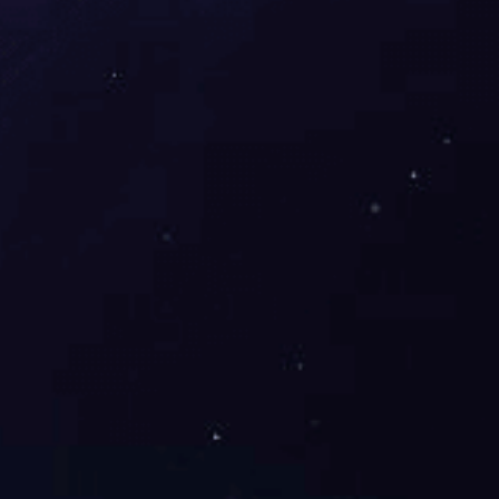
2025-10-30
2025-10-31
2025-10-24
2025-10-23