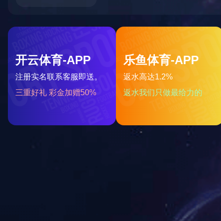
市农投集团党委启动部署树立和践行正确政绩观学
节日检查不松懈、守好春节安全关——市农投集团
市农投集团召开2026年度工作会议暨安全稳定工作
重庆市总工会到市农投集团所属工会开展春节送温
重庆农投集团党委举行理论学习中心组2026年第1
市农投集团党委召开2025年度党组织书记抓基层