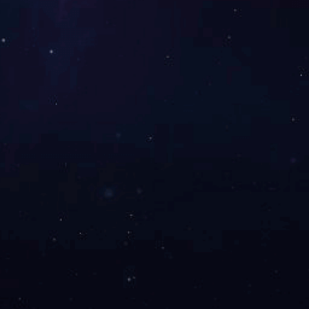
All Rights Reserved.
渝ICP备12007341号-3
51LA
渝公网安备 50010302000608号