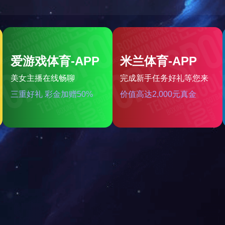
平，牧场采取国内外最先进的技术，购置最先进的设备，加快牧
农业产业化重点龙头企业”
务
文化
党建
招聘
政策
文化理念
党建动态
招聘信息
政策法规
党建知识