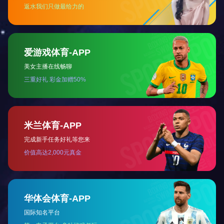
上一条
：华山牧场党员干部全力以赴防洪防汛