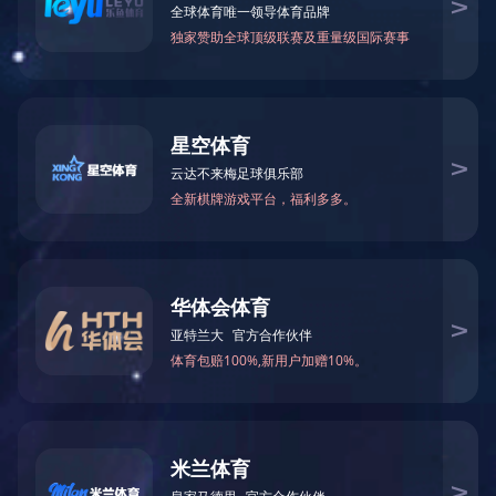
新闻
农投物流精彩亮相中国西部国际
10月13日，2021中国西部（重庆）国际物流博览会在
冷链食品仓储加工中心项目招商造势，打响新项目品牌建设的第
专业领域盛会，促进行业间交流协作
本届物博会由重庆市人民政府口岸和物流办公室、中国国际
发展新理念、新技术、新成果，积极为畅通国内国际双循环，为
余家，行业客商、专业观众3万余人。