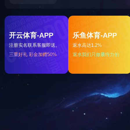
生产重要内容，为公司安全发展理念、压紧压实天宁
基础和思想保障。
下一步，天宁牧场将继续组织全体员工深入学习
做到学法、懂法、守法、明责、尽责，切实将新《安
上一条
：农投物流“重阳节”慰问离干和建初人员
下一条
：华山牧场党员干部全力以赴防洪防汛
SITE NAVIGATION
网站导航
概况
新闻
业
集团简介
星空体育·(中国)官方网站-登录入口
集团荣誉
公司新闻
发展历史
媒体聚焦