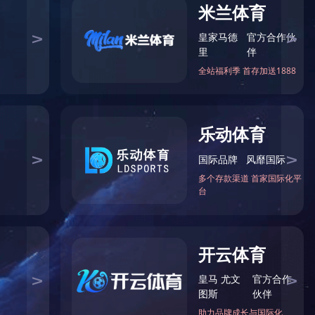
国)官方网站-登录入口
公司新闻
媒体聚焦
动
星空体育·(中国)官方网站-登录入口
>
新闻
>
公司新闻
容。10月12日，公司组织开展新《安全生产法》专题
解新安全法的出台背景和理论体系，并对重要条款进行
违法行为惩处力度等与公司生产经营及各部门、员工职
全生产法》赋予企业的重大责任，了解法律条款及安全