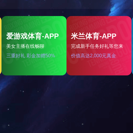
牧场安全生产主体责任、着力提升整体安全生产管理水平、持续
、深刻理解新《安全生产法》精神，严格落实全员安全生产责任
全生产法》贯穿到具体工作中，确保公司安全管理工作再上新台
务
文化
党建
招聘
政策
文化理念
党建动态
招聘信息
政策法规
党建知识