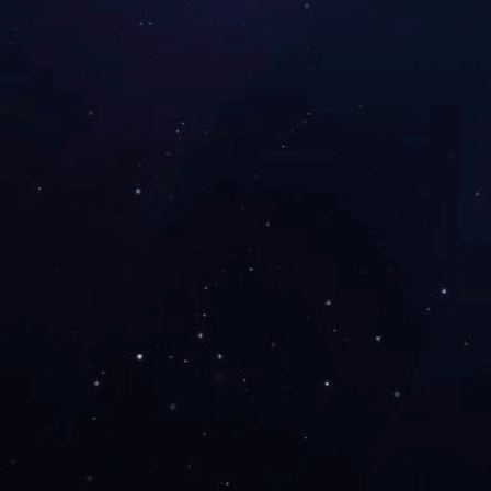
信息公开
集团基本信息
各企事业单位
经营信息
改革信息
人事信息
监管信息
更多
版权所有 星空体育·(中国)官方网站-登录入口 Copyright (C) 2009 