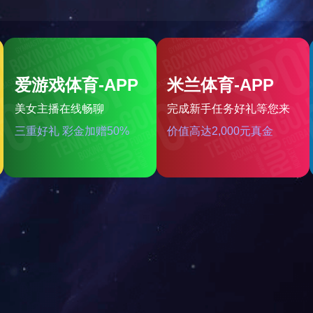
公司党员领导干部宣讲习近平总书记 “七一”重要讲话精神
产法》专题宣贯活动
务
文化
党建
招聘
政策
文化理念
党建动态
招聘信息
政策法规
党建知识