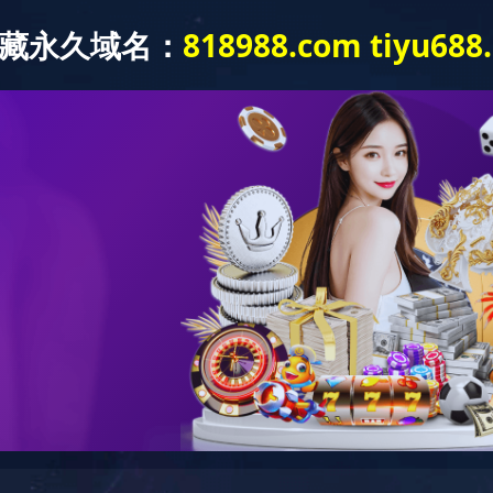
概况
新闻
业务
文化
党