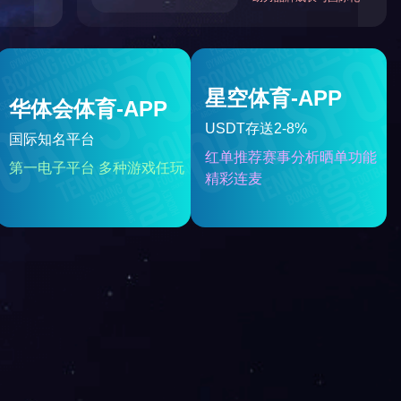
联系方式
CONTACT
渝中区中山三路121号
023-67765308
023-67718020
友情链接