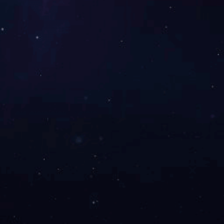
All Rights Reserved.
渝ICP备12007341号-3
51LA
渝公网安备 50010302000608号