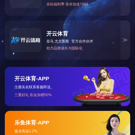
旗下公司及品牌
联系我们
信息公开
集团基本信息
各企事业单位
经营信息
改革信息
人事信息
监管信息
更多
版权所有 星空体育·(中国)官方网站-登录入口 Copyright (C) 2009 All Righ