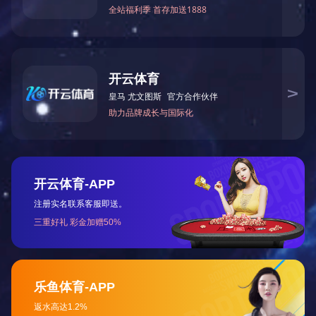
2月4日，集团党委书记、董事长刘波到农投资产公司调