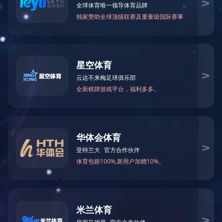
新闻
集团党委书记、董事长刘波到农