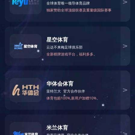
新闻
新重庆：探寻“乳业新质生产力” 
https://wap.cqrb.cn/xcq/NewsDetail?classId=487