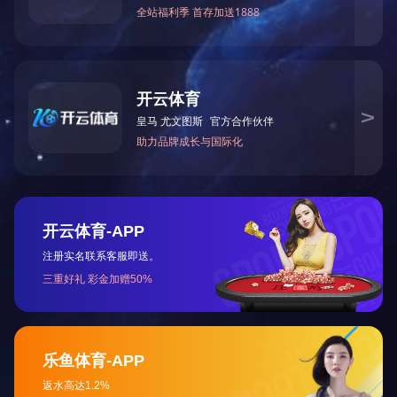
信息公开
集团基本信息
各企事业单位
经营信息
改革信息
人事信息
监管信息
更多
版权所有 星空体育·(中国)官方网站-登录入口 Copyright (C) 2009 All Righ