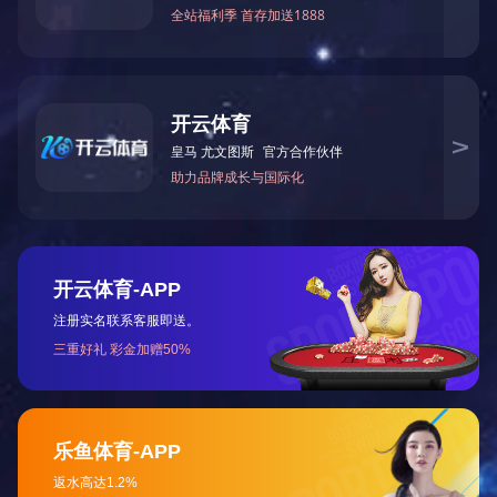
提高党员党性修养的必然要求。习近平总书记深刻指出
风、党纪一起抓，从思想上固本培元，提高党性觉悟，
学习，着眼于产生问题的深层原因，对症下药、综合施策，
纪学习教育要求以案促学，让党员干部把别人的教训作
要通过开展党纪学习教育，让党员干部拧紧世界观、人生
把开展党纪学习教育作为重要政治任务
习近平总书记强调：“组织开展好党纪学习教育，引导
民用权、廉洁用权。”我们要认真学习贯彻习近平总书记
用结合。
把握目标要求。准确把握这次党纪学习教育的目标要求
党纪学习教育的重要讲话和重要指示精神。在思想层面
纪、知纪、明纪、守纪，搞清楚党的纪律规矩是什么，
遵规守纪刻印在心，内化为言行准则，从而强化纪律意
忠诚干净担当。
抓住学习重点。认真学习贯彻新修订的《中国共产党纪