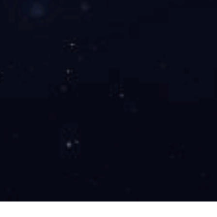
作中必须遵守的行为规则，履职尽责、担当作为，求真
行社会主义核心价值观，明大德、守公德、严私德，注
学习教育，推动学习落细落实、入脑入心。
坚持问题导向，不断强化学纪、知纪、明纪、守纪的纪
等问题。这也是开展党纪学习教育的靶心所在、要害所
纪律，但从实际情况看，“三个不”问题在纪检监察队伍
知半解、似懂非懂；有的认为学党纪就是背条文，学用
自己，把纪法教育当成“耳旁风”，自己走偏越界后还浑
《条例》为标尺从严从实检身正己，努力把他律要求转
规依纪依法履职能力和水平，在监督检查、审查调查、
坚持结果导向，确保党纪学习教育走深走实、见行见效
持两手抓、两促进，把开展党纪学习教育与巩固拓展主
结合起来，将学习成果体现为纪检监察工作高质量发展
不搞形式化、套路化、表面化，以好作风保证党纪学习
全系统同步推进，各板块、各层级都切实负起责任，明
责、服务保障，在抓好自身学习教育的同时，纪检监察