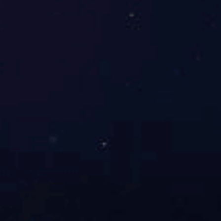
展党纪学习教育作出重要部署，刘金国同志提出具体要
要坚持目标导向、重点导向、问题导向、结果导向相统一
做到“两个维护”的思想根基，努力做自我革命的表率、
坚持目标导向，切实增强开展党纪学习教育的责任感使
必须提高政治站位，深刻认识到开展这项工作是维护党
推进全面从严治党的重要举措，也是巩固拓展主题教育
干部必须准确把握党纪学习教育的目标要求，把学习《
用，学出更加坚定的政治忠诚、更加高强的履职本领、
检监察铁军。
坚持重点导向，着力提高党纪学习教育的科学性、系统
理，原原本本、逐章逐条学习《条例》内容，从总则到
要求，进一步明确日常言行的衡量标尺。学习政治纪律
是党中央集中统一领导，保证令行禁止；学习组织纪律
则，坚持民主集中制，贯彻落实新时代党的组织路线，
终做到公私分明、秉公用权，反对特权思想和特权现象
时必须遵守的行为规则，自觉践行党的根本宗旨，走好