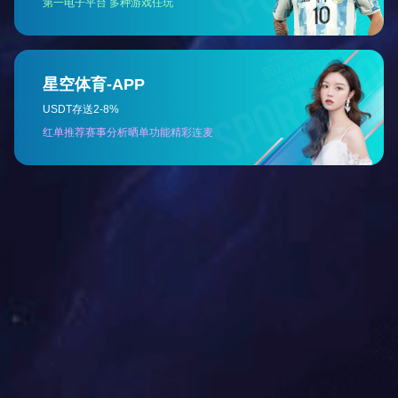
党的建设总体布局，摆在全面从严治党的突出位置，坚
将纪律教育贯穿党的纪律建设全过程，系统深入、常态
坚持思想建党与制度治党相结合，夯实纪律教育基础。
律教育的有效路径。我们党坚持一手抓思想引领，持续加
次修订《中国共产党纪律处分条例》，制定修订关于新
科学、程序严密、配套完备、运行有效的党内法规制度
撑。
坚持集中性教育与经常性教育相结合，丰富纪律教育载
纪的浓厚氛围。我们党先后部署开展6次党内集中教育，
向，“三严三实”专题教育强调着力解决无视党的政治纪律
教育把学习对照重要党内法规作为重点内容，党史学习
思想主题教育要求教育引导广大党员、干部增强纪律意
党纪纳入党员干部教育培训课程，通过民主生活会、组织
敬畏之心。
坚持突出重点与全面推进相结合，深化拓展纪律教育内
度。我们党坚持把学习党章、遵守党章、贯彻党章、维