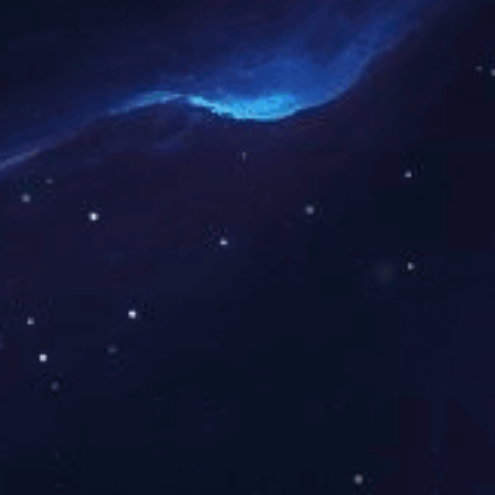
刘波在主持时指出，宣讲报告会对
具有重要指导意义。
深入学习贯彻全会
求，迅速掀起学习贯彻热潮，
在学深悟
落实市委市政府工作要求，深入
践行
“三
团
“十五五”发展规划，主动服务国家重
集团党委领导班子全体成员，专职
代表人士参加会议。
上一条
：市农投集团党委书记、董事长刘波赴凯欣粮
下一条
：重庆农投集团党委举行理论学习中心组2025
SITE NAVIGATION
网站导航