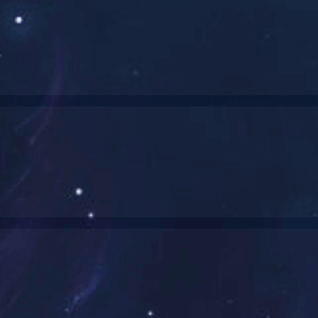
星空体育·(中
会精神市委宣讲团宣讲报告会在市
星空体育
，学习贯彻党的二十届四中全会精神市委宣讲团宣
记吴文杰作宣讲报告。集团党委书记、董事长刘波