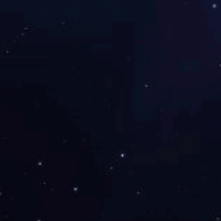
概况
新闻
业
集团简介
星空体育·(中国)官方网站-登录入口
集团荣誉
公司新闻
发展历史
媒体聚焦
旗下公司及品牌
联系我们
信息公开
集团基本信息
各企事业单位
经营信息
改革信息
人事信息
监管信息