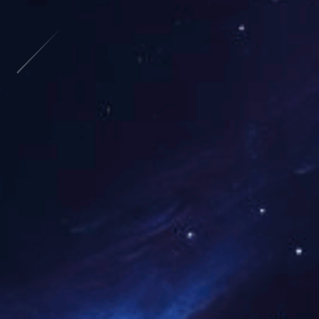
刘波强调，
凯欣粮油公司要紧扣
党