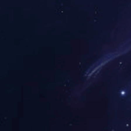
刘波紧紧围绕习近平总书记在党的
的建议》，对
“十四五”时期发展成就和
和根本保证进行了全面阐述，对市委六
官
“十四五”、谋篇布局“十五五”提出了
刘波指出，
学习
贯彻
党的二十届四
化思想认识，加强组织领导，
在学懂弄
行动统一到党中央决策部署上来。