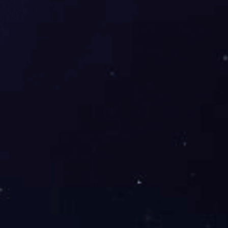
、融合化方向，推动产业提质升级，更好服
大研发费用投入，布局木本油等功能性油
善现代企业制度，完善市场化用人机制和
牌，擦亮“红蜻蜓”金字招牌，
不断提升市
确领导和大力支持下，公司多项重点工作
站位，深刻领会、认真落实全会精神，坚
力度，深化一流品牌建设，提升企业治理
推动改革发展的实际成效，以实干实绩诠
副书记、中层干部参加会议。