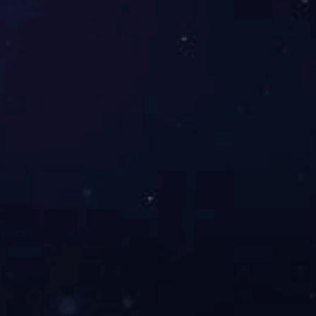
业宣讲党的二十届四中全会精神
团宣讲报告会在市农投集团举行
务
文化
党建
招聘
政策
文化理念
党建动态
招聘信息
政策法规
党建知识