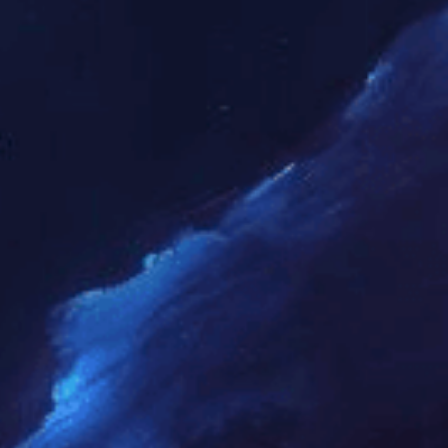
定国民经济和社会发展第十五个五年规划
思想、重大原则、主要目标、重大战略任务
进行了解读，并就
凯欣粮油公司决胜收
。凯欣粮油公司党委要
提高政治站位，深
质、核心要义、实践要求，
切实把思想和