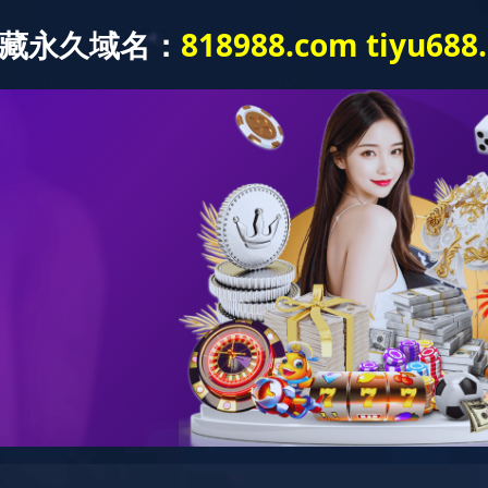
概况
新闻
业务
文化
党