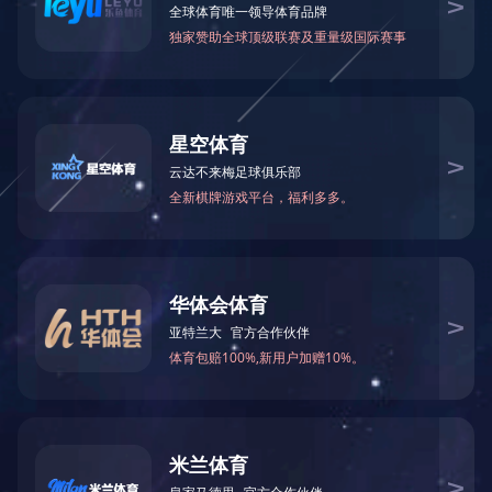
新闻
市农投集团党委启动部署树立和
3
月
6
日下午，市农投集团召开
党委会议
，
深
行正确政绩观学习教育
的
实施方案》，安排部署
会议指出，政绩观是党员干部世界观、人生
行正确政绩观，事关党和国家事业发展大局、事