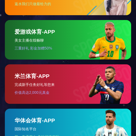
能定位，践行
“三商”战略使命，推动改革发展
渔、米、蛋三大优势产业优化提升、转型升级；
体系
，推动
研发经费投入刚性增长
，聚焦
产业链
面深化改革，着力
打造
主业清晰、服务中心、创
集团党委领导班子成员参加会议，各部室主
上一条
：重庆农投集团党委举行理论学习中心组2026年第3次
下一条
：市农投集团召开2026年党风廉政建设和反腐败工作会
SITE NAVIGATION
网站导航
概况
新闻
业务
集团简介
星空体育·(中国)官方网站-登录入口