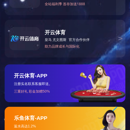
握
“
科学决策
”
是正确政绩观的行动基石
，
始终坚
学的方法和机制，作决策、定措施、谋发展，坚
路径，
锚定
“十五五”高质量发展目标任务，凝
用实干实绩书写集团高质量发展的高分答卷。
刘波强调，
要
以坚强政治定力纵深推进全面
重要指示批示和党中央决策部署闭环落实机制，
定拥护
“两个确立”、坚决做到“两个维护”。
坚持
严肃政治纪律和政治规矩，厉行法治、常修政德
《国有企业领导人员廉洁从业规定》，严肃认真
机制，
切实把权力关进制度的笼子。
刘波强调，要以强烈政治担当奋力开创改革