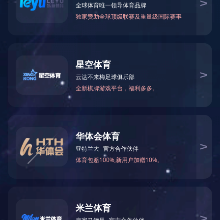
新闻
重庆农投集团党委举行理论学习中
4
月
14
日，重庆农投集团党委组织召开
2026
论述，坚持统筹发展和安全，不断深化大安全
记、董事长刘波主持会议并讲话。