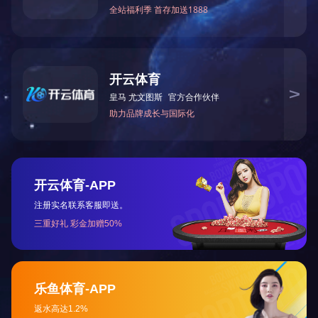
安全生产治本攻坚三年行动，深化养殖、加工企
深入推进信访工作法治化，聚焦国企改革等重点
集团党委领导班子成员参加会议，各部室主要
没有上一条
下一条
：重庆农投集团党委举行理论学习中心组2026年第2次
SITE NAVIGATION
网站导航
概况
新闻
业务
集团简介
星空体育·(中国)官方网站-登录入口
集团荣誉
公司新闻
发展历史
媒体聚焦
旗下公司及品牌